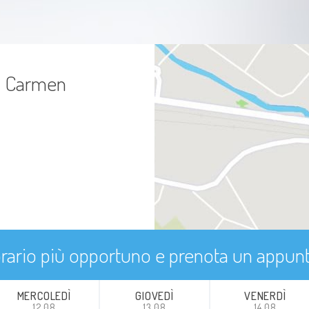
Anemia
Bruciore di stomaco
sa Carmen
Sindrome Metabolica
Sindrome dell'intestino irritabile
Reflusso gastroesofageo (esofagite)
Allattamento e svezzamento
Cellulite (infiammazione)
'orario più opportuno e prenota un appu
Ritenzione idrica
MERCOLEDÌ
GIOVEDÌ
VENERDÌ
Gastroesofagite
12.08
13.08
14.08