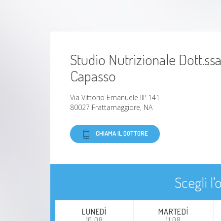
Studio Nutrizionale Dott.s
Capasso
Via Vittorio Emanuele III' 141
80027 Frattamaggiore, NA
CHIAMA IL DOTTORE
Scegli l
LUNEDÍ
MARTEDÌ
10.08
11.08