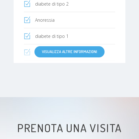
diabete di tipo 2
Anoressia
diabete di tipo 1
VISUALIZZA ALTRE INFORMAZIONI
Bulimia
Colon irritabile
Ipercolesterolemia (livelli elevati di
colesterolo)
Disturbi del comportamento
alimentare (DCA)
PRENOTA UNA VISITA
Anemia in gravidanza